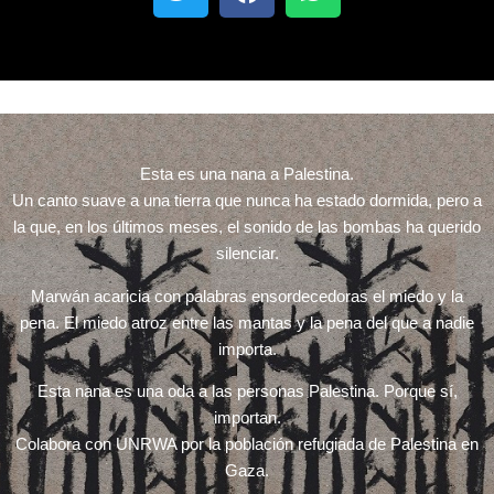
Esta es una nana a Palestina.
Un canto suave a una tierra que nunca ha estado dormida, pero a
la que, en los últimos meses, el sonido de las bombas ha querido
silenciar.
Marwán acaricia con palabras ensordecedoras el miedo y la
pena. El miedo atroz entre las mantas y la pena del que a nadie
importa.
Esta nana es una oda a las personas Palestina. Porque sí,
importan.
Colabora con UNRWA por la población refugiada de Palestina en
Gaza.